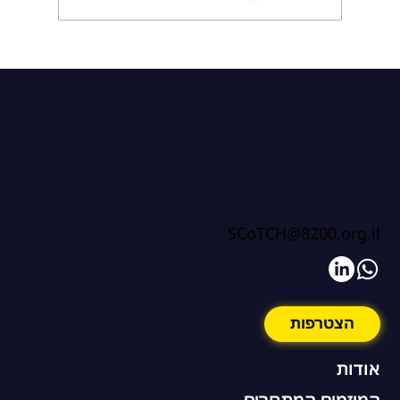
איך מוודאים שהסטארטאפ שלכם מת
מהסיבות הנכונות? - מפגש יזמים
SCoTCH@8200.org.il
הצטרפות
אודות
המיזמים המתחרים