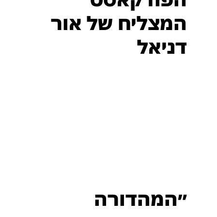
המצליח של אור
דניאל
״המהדורה